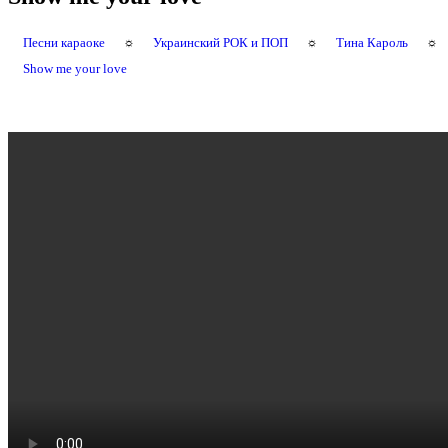
Песни караоке
☼
Украинский РОК и ПОП
☼
Тина Кароль
☼
Show me your love