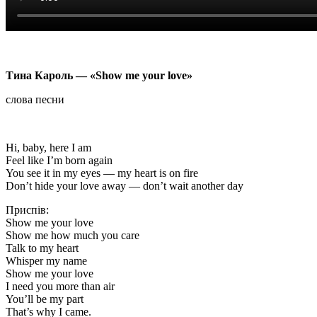
Тина Кароль — «Show me your love»
слова песни
Hi, baby, here I am
Feel like I’m born again
You see it in my eyes — my heart is on fire
Don’t hide your love away — don’t wait another day
Приспів:
Show me your love
Show me how much you care
Talk to my heart
Whisper my name
Show me your love
I need you more than air
You’ll be my part
That’s why I came.