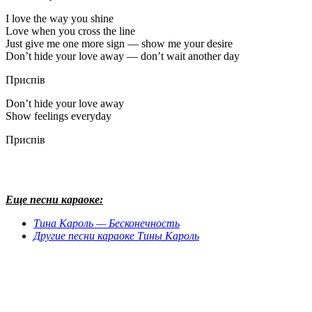
I love the way you shine
Love when you cross the line
Just give me one more sign — show me your desire
Don’t hide your love away — don’t wait another day
Приспів
Don’t hide your love away
Show feelings everyday
Приспів
Еще песни караоке:
Тина Кароль — Бесконечность
Другие песни караоке Тины Кароль