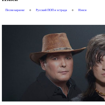
Песни караоке
☼
Русский ПОП и эстрада
☼
Нэнси